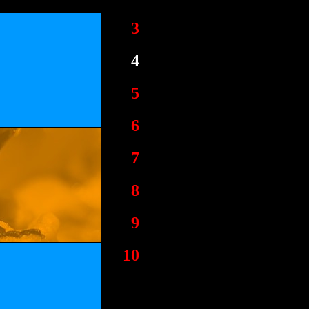
3
4
5
6
7
8
9
10