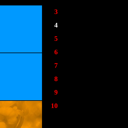
3
4
5
6
7
8
9
10