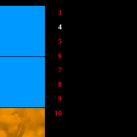
3
4
5
6
7
8
9
10