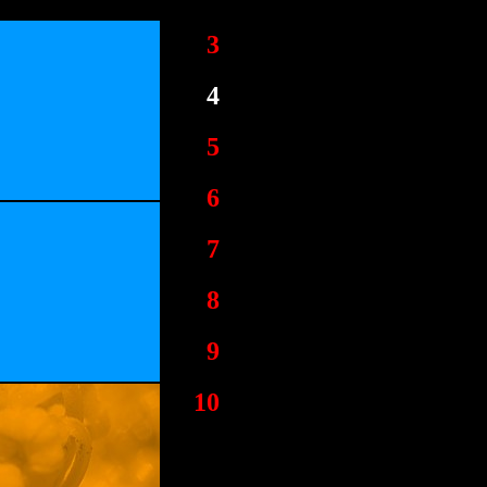
3
4
5
6
7
8
9
10