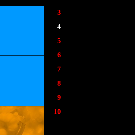
3
4
5
6
7
8
9
10