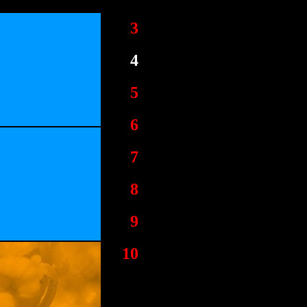
3
4
5
6
7
8
9
10